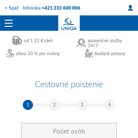
< Späť na portál uniqa.sk
+421 232 600 006
Infolinka
od 1,32 €/deň
asistenčné služby
24/7
zľava 20 % pre rodiny
študijné pobyty
Cestovné poistenie
1
2
3
4
Počet osôb