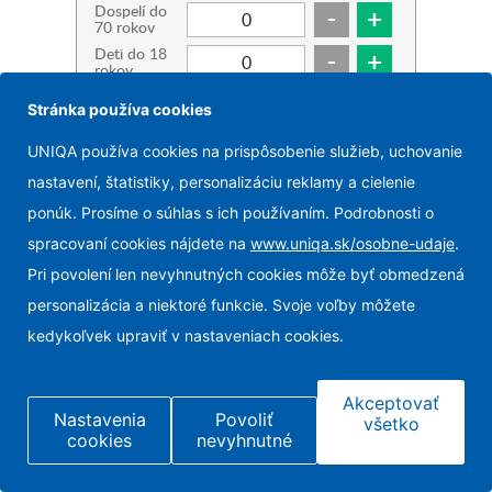
Dospelí do
70 rokov
Deti do 18
rokov
Seniori 70+
Stránka používa cookies
UNIQA používa cookies na prispôsobenie služieb, uchovanie
Pokračovať
nastavení, štatistiky, personalizáciu reklamy a cielenie
ponúk. Prosíme o súhlas s ich používaním. Podrobnosti o
spracovaní cookies nájdete na
www.uniqa.sk/osobne-udaje
.
Pri povolení len nevyhnutných cookies môže byť obmedzená
personalizácia a niektoré funkcie. Svoje voľby môžete
kedykoľvek upraviť v nastaveniach cookies.
Copyright © 2026, UNIQA pojišťovna, a.s.
Vyhlásenie o prístupnosti
Ochrana osobných údajov
Nastaviť cookies
Akceptovať
Nastavenia
Povoliť
všetko
cookies
nevyhnutné
Menu